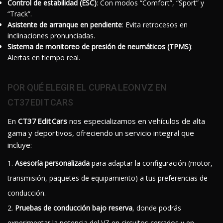
Control de estabilidad (ESC)
: Con modos “Comfort”, “Sport” y
“Track”.
Asistente de arranque en pendiente
: Evita retrocesos en
inclinaciones pronunciadas.
Sistema de monitoreo de presión de neumáticos (TPMS)
:
Alertas en tiempo real.
POR QUÉ ELEGIR EL CUPRA LEON VZ EN
CT37 EDIT CARS
En
CT37 Edit Cars
nos especializamos en vehículos de alta
gama y deportivos, ofreciendo un servicio integral que
incluye:
Asesoría personalizada
para adaptar la configuración (motor,
transmisión, paquetes de equipamiento) a tus preferencias de
conducción.
Pruebas de conducción bajo reserva
, donde podrás
experimentar la potencia del VZ en circuitos cerrados y en