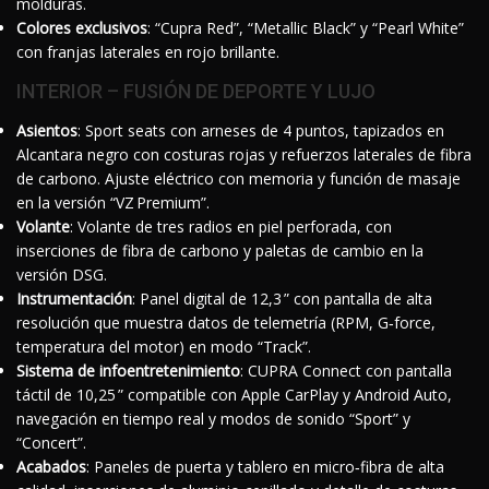
molduras.
Colores exclusivos
: “Cupra Red”, “Metallic Black” y “Pearl White”
con franjas laterales en rojo brillante.
INTERIOR – FUSIÓN DE DEPORTE Y LUJO
Asientos
: Sport seats con arneses de 4 puntos, tapizados en
Alcantara negro con costuras rojas y refuerzos laterales de fibra
de carbono. Ajuste eléctrico con memoria y función de masaje
en la versión “VZ Premium”.
Volante
: Volante de tres radios en piel perforada, con
inserciones de fibra de carbono y paletas de cambio en la
versión DSG.
Instrumentación
: Panel digital de 12,3 ” con pantalla de alta
resolución que muestra datos de telemetría (RPM, G‑force,
temperatura del motor) en modo “Track”.
Sistema de infoentretenimiento
: CUPRA Connect con pantalla
táctil de 10,25 ” compatible con Apple CarPlay y Android Auto,
navegación en tiempo real y modos de sonido “Sport” y
“Concert”.
Acabados
: Paneles de puerta y tablero en micro‑fibra de alta