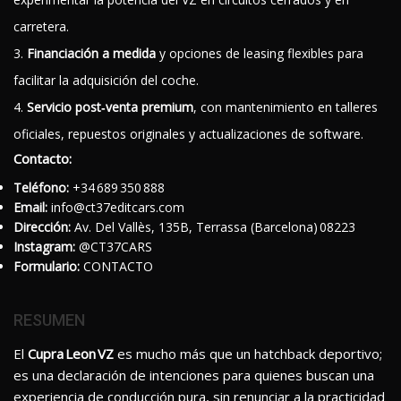
carretera.
Financiación a medida
y opciones de leasing flexibles para
facilitar la adquisición del coche.
Servicio post‑venta premium
, con mantenimiento en talleres
oficiales, repuestos originales y actualizaciones de software.
Contacto:
Teléfono:
+34 689 350 888
Email:
info@ct37editcars.com
Dirección:
Av. Del Vallès, 135B, Terrassa (Barcelona) 08223
Instagram:
@CT37CARS
Formulario:
CONTACTO
RESUMEN
El
Cupra Leon VZ
es mucho más que un hatchback deportivo;
es una declaración de intenciones para quienes buscan una
experiencia de conducción pura, sin renunciar a la practicidad