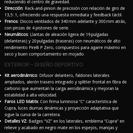
reduciendo el centro de gravedad.
Dirección
: Rack‑and‑pinion de precisión con relación de giro de
13,5 : 1, ofreciendo una respuesta inmediata y feedback táctil.
Frenos
: Discos ventilados de 340 mm adelante y 300 mm atrás,
con pinzas de 4 pistones de serie.
Neumáticos
: Llantas de aleación ligera de 19 pulgadas
(delanteras) y 20 pulgadas (traseras) con neumáticos de alto
rendimiento Pirelli P Zero, compuestos para agarre máximo en
seco y buen comportamiento en mojado.
EXTERIOR – DISEÑO DEPORTIVO
Kit aerodinámico
: Difusor delantero, faldones laterales
ampliados, alerón trasero integrado y splitter frontal en fibra de
carbono que aumentan la carga aerodinámica y mejoran la
estabilidad a alta velocidad.
Faros LED Matrix
: Con firma luminosa “C” característica de
Cupra, luces diurnas dinámicas y proyección adaptativa que
sigue la curva de la carretera.
Detalles VZ
: Badges “VZ” en los laterales, emblema “Cupra” en
relieve y acabado en negro mate en los espejos, manijas y