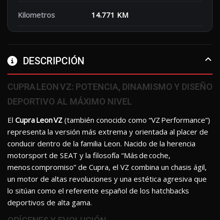
Kilometros
14.771 KM
DESCRIPCIÓN
CUPRA LEON VZ: POTENCIA, DINAMISMO Y DISEÑO
DEPORTIVO AL MÁXIMO NIVEL
El
Cupra Leon VZ
(también conocido como “VZ Performance”)
representa la versión más extrema y orientada al placer de
conducir dentro de la familia Leon. Nacido de la herencia
motorsport de SEAT y la filosofía “Más de coche,
menos compromiso” de Cupra, el VZ combina un chasis ágil,
un motor de altas revoluciones y una estética agresiva que
lo sitúan como el referente español de los hatchbacks
deportivos de alta gama.